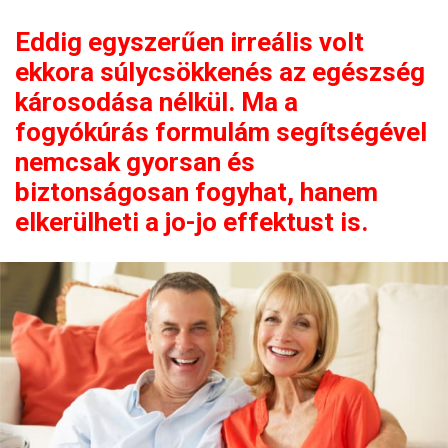
Eddig egyszerűen irreális volt
ekkora súlycsökkenés az egészség
károsodása nélkül. Ma a
fogyókúrás formulám segítségével
nemcsak gyorsan és
biztonságosan fogyhat, hanem
elkerülheti a jo-jo effektust is.