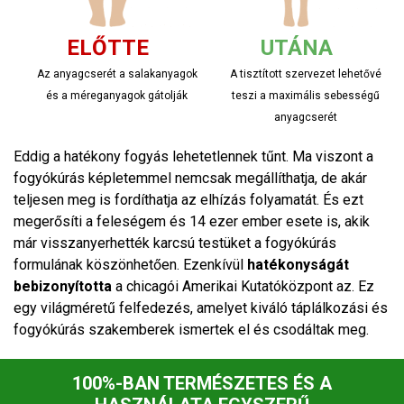
ELŐTTE
UTÁNA
Az anyagcserét a salakanyagok
A tisztított szervezet lehetővé
és a méreganyagok gátolják
teszi a maximális sebességű
anyagcserét
Eddig a hatékony fogyás lehetetlennek tűnt. Ma viszont a
fogyókúrás képletemmel nemcsak megállíthatja, de akár
teljesen meg is fordíthatja az elhízás folyamatát. És ezt
megerősíti a feleségem és 14 ezer ember esete is, akik
már visszanyerhették karcsú testüket a fogyókúrás
formulának köszönhetően. Ezenkívül
hatékonyságát
bebizonyította
a chicagói Amerikai Kutatóközpont az. Ez
egy világméretű felfedezés, amelyet kiváló táplálkozási és
fogyókúrás szakemberek ismertek el és csodáltak meg.
100%-BAN TERMÉSZETES ÉS A