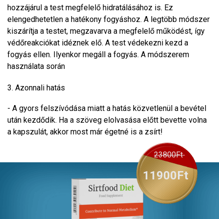
hozzájárul a test megfelelő hidratálásához is. Ez
elengedhetetlen a hatékony fogyáshoz. A legtöbb módszer
kiszárítja a testet, megzavarva a megfelelő működést, így
védőreakciókat idéznek elő. A test védekezni kezd a
fogyás ellen. Ilyenkor megáll a fogyás. A módszerem
használata során
3. Azonnali hatás
- A gyors felszívódása miatt a hatás közvetlenül a bevétel
után kezdődik. Ha a szöveg elolvasása előtt bevette volna
a kapszulát, akkor most már égetné is a zsírt!
23800
Ft
11900
Ft