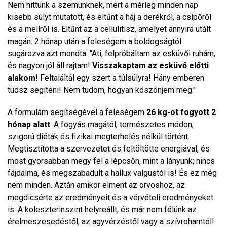
Nem hittünk a szemünknek, mert a mérleg minden nap
kisebb súlyt mutatott, és eltűnt a háj a derékről, a csípőről
és a mellről is. Eltűnt az a cellulitisz, amelyet annyira utált
magán. 2 hónap után a feleségem a boldogságtól
sugározva azt mondta: "Ati, felpróbáltam az esküvői ruhám,
és nagyon jól áll rajtam!
Visszakaptam az esküvő előtti
alakom
! Feltaláltál egy szert a túlsúlyra! Hány emberen
tudsz segíteni! Nem tudom, hogyan köszönjem meg."
A formulám segítségével a feleségem
26 kg-ot fogyott 2
hónap alatt
. A fogyás magától, természetes módon,
szigorú diéták és fizikai megterhelés nélkül történt.
Megtisztította a szervezetet és feltöltötte energiával, és
most gyorsabban megy fel a lépcsőn, mint a lányunk; nincs
fájdalma, és megszabadult a hallux valgustól is! És ez még
nem minden. Aztán amikor elment az orvoshoz, az
megdicsérte az eredményeit és a vérvételi eredményeket
is. A koleszterinszint helyreállt, és már nem félünk az
érelmeszesedéstől, az agyvérzéstől vagy a szívrohamtól!