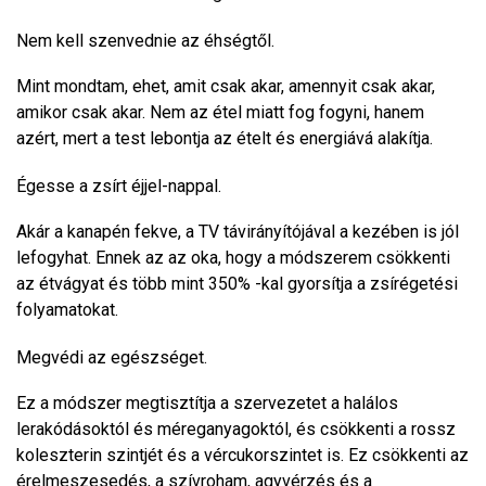
Nem kell szenvednie az éhségtől.
Mint mondtam, ehet, amit csak akar, amennyit csak akar,
amikor csak akar. Nem az étel miatt fog fogyni, hanem
azért, mert a test lebontja az ételt és energiává alakítja.
Égesse a zsírt éjjel-nappal.
Akár a kanapén fekve, a TV távirányítójával a kezében is jól
lefogyhat. Ennek az az oka, hogy a módszerem csökkenti
az étvágyat és több mint 350% -kal gyorsítja a zsírégetési
folyamatokat.
Megvédi az egészséget.
Ez a módszer megtisztítja a szervezetet a halálos
lerakódásoktól és méreganyagoktól, és csökkenti a rossz
koleszterin szintjét és a vércukorszintet is. Ez csökkenti az
érelmeszesedés, a szívroham, agyvérzés és a