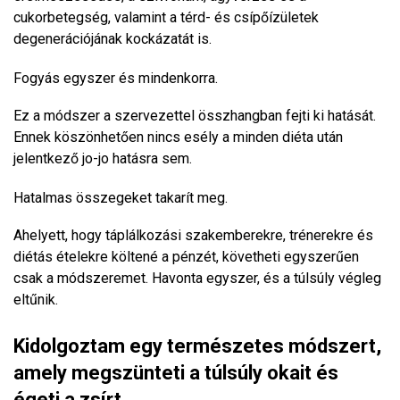
cukorbetegség, valamint a térd- és csípőízületek
degenerációjának kockázatát is.
Fogyás egyszer és mindenkorra.
Ez a módszer a szervezettel összhangban fejti ki hatását.
Ennek köszönhetően nincs esély a minden diéta után
jelentkező jo-jo hatásra sem.
Hatalmas összegeket takarít meg.
Ahelyett, hogy táplálkozási szakemberekre, trénerekre és
diétás ételekre költené a pénzét, követheti egyszerűen
csak a módszeremet. Havonta egyszer, és a túlsúly végleg
eltűnik.
Kidolgoztam egy természetes módszert,
amely megszünteti a túlsúly okait és
égeti a zsírt