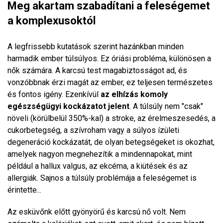
Meg akartam szabadítani a feleségemet
a komplexusoktól
A legfrissebb kutatások szerint hazánkban minden
harmadik ember túlsúlyos. Ez óriási probléma, különösen a
nők számára. A karcsú test magabiztosságot ad, és
vonzóbbnak érzi magát az ember, ez teljesen természetes
és fontos igény. Ezenkívül
az elhízás komoly
egészségügyi kockázatot jelent
. A túlsúly nem "csak"
növeli (körülbelül 350%-kal) a stroke, az érelmeszesedés, a
cukorbetegség, a szívroham vagy a súlyos ízületi
degeneráció kockázatát, de olyan betegségeket is okozhat,
amelyek nagyon megnehezítik a mindennapokat, mint
például a hallux valgus, az ekcéma, a kiütések és az
allergiák. Sajnos a túlsúly problémája a feleségemet is
érintette...
Az esküvőnk előtt gyönyörű és karcsú nő volt. Nem