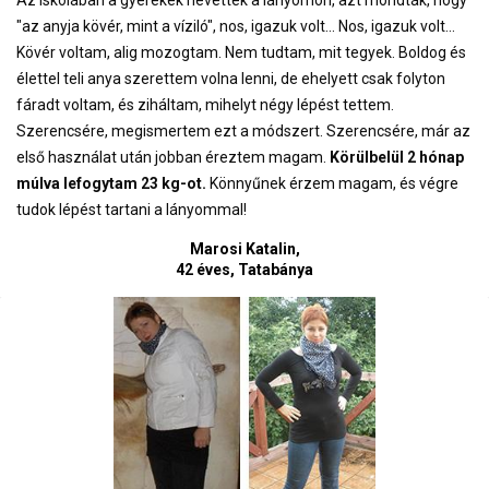
"az anyja kövér, mint a víziló", nos, igazuk volt... Nos, igazuk volt...
Kövér voltam, alig mozogtam. Nem tudtam, mit tegyek. Boldog és
élettel teli anya szerettem volna lenni, de ehelyett csak folyton
fáradt voltam, és ziháltam, mihelyt négy lépést tettem.
Szerencsére, megismertem ezt a módszert. Szerencsére, már az
első használat után jobban éreztem magam.
Körülbelül 2 hónap
múlva lefogytam 23 kg-ot.
Könnyűnek érzem magam, és végre
tudok lépést tartani a lányommal!
Marosi Katalin,
42 éves, Tatabánya