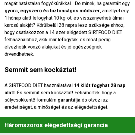
magát hatástalan fogyókúrákkal... De minek, ha garantált egy
gyors, egyszerű és biztonságos módszer
, amellyel egy
1 hónap alatt lefogyhat 10 kg-ot, és visszanyerheti álmai
karcsú alakját? Körülbelül 28 napra lesz szüksége ahhoz,
hogy csatlakozzon a 14 ezer elégedett
SIRTFOOD DIET
felhasználóhoz, akik már lefogytak, és most pedig
élvezhetik vonzó alakjukat és jó egészségnek
örvendhetnek.
Semmit sem kockáztat!
A
SIRTFOOD DIET
használatával
14 kilót fogyhat 28 nap
alatt
. És semmit sem kockáztat! Felismerték, hogy a
súlycsökkentő formulám
garantálja
és ötvözi az
eredetiséget, a minőséget és az elégedettséget.
Háromszoros elégedettségi garancia