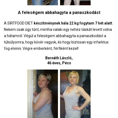
A feleségem abbahagyta a panaszkodást
A
SIRTFOOD DIET
készítménynek hála 22 kg fogytam 7 hét alatt
.
Nekem csak úgy tűnt, mintha valaki egy nehéz táskát levett volna
a hátamról. Végül a feleségem abbahagyta a panaszkodást a
túlsúlyomra, hogy kövér vagyok, és hogy biztosan egy infarktus
fog elvinni. Végre emberként, férfiként kezel!
Bernáth László,
46 éves, Pécs