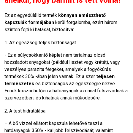
anélkül, hogy bármit is tett volna!
Ez az egyedülálló termék
könnyen emészthető
kapszulák formájában
kerül forgalomba, ezért három
szinten fejti ki hatását, biztosítva:
1. Az egészség teljes biztonságát
- Ez a súlycsökkentő képlet nem tartalmaz olcsó
hozzáadott anyagokat (például lisztet vagy krétát), vagy
veszélyes parazita férgeket, amelyek a fogyókúrás
termékek 30% -ában jelen vannak. Ez a szer
teljesen
természetes
és biztonságos az egészségre nézve.
Ennek köszönhetően a hatóanyagok azonnal felszívódnak a
szervezetben, és kihatnak annak működésére.
2. A test hidratálása
– A bő vízzel ellátott kapszula lehetővé teszi a
hatóanyagok 350% - kal jobb felszívódását, valamint