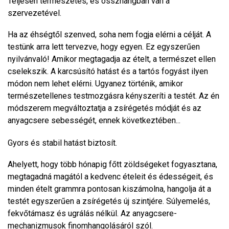
Teljesen természetes, és összhangban van a
szervezetével.
Ha az éhségtől szenved, soha nem fogja elérni a célját. A
testünk arra lett tervezve, hogy egyen. Ez egyszerűen
nyilvánvaló! Amikor megtagadja az ételt, a természet ellen
cselekszik. A karcsúsító hatást és a tartós fogyást ilyen
módon nem lehet elérni. Ugyanez történik, amikor
természetellenes testmozgásra kényszeríti a testét. Az én
módszerem megváltoztatja a zsírégetés módját és az
anyagcsere sebességét, ennek következtében...
Gyors és stabil hatást biztosít.
Ahelyett, hogy több hónapig főtt zöldségeket fogyasztana,
megtagadná magától a kedvenc ételeit és édességeit, és
minden ételt grammra pontosan kiszámolna, hangolja át a
testét egyszerűen a zsírégetés új szintjére. Súlyemelés,
fekvőtámasz és ugrálás nélkül. Az anyagcsere-
mechanizmusok finomhangolásáról szól.