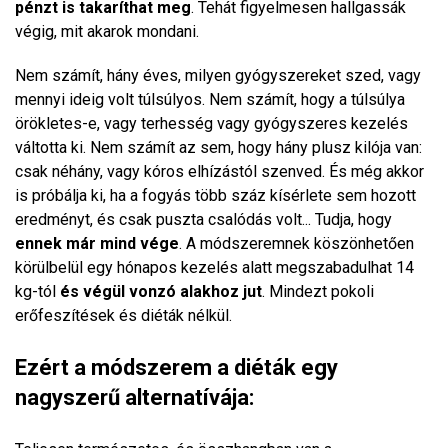
pénzt is takaríthat meg
. Tehát figyelmesen hallgassák
végig, mit akarok mondani.
Nem számít, hány éves, milyen gyógyszereket szed, vagy
mennyi ideig volt túlsúlyos. Nem számít, hogy a túlsúlya
örökletes-e, vagy terhesség vagy gyógyszeres kezelés
váltotta ki. Nem számít az sem, hogy hány plusz kilója van:
csak néhány, vagy kóros elhízástól szenved. És még akkor
is próbálja ki, ha a fogyás több száz kísérlete sem hozott
eredményt, és csak puszta csalódás volt... Tudja, hogy
ennek már mind vége
. A módszeremnek köszönhetően
körülbelül egy hónapos kezelés alatt megszabadulhat 14
kg-tól
és végül vonzó alakhoz jut
. Mindezt pokoli
erőfeszítések és diéták nélkül.
Ezért a módszerem a diéták egy
nagyszerű alternatívája: