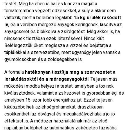
testét. Még ha éhen is hal és kínozza magát a
tornateremben végzett edzésekkel, a súly a akkor sem
változik, mert a beleiben legalább
15 kg ürülék rakódott
le
, és a vérében mérgező anyagok keringenek, lassítva az
anyagcserét és blokkolva a zsírégetést. Még akkor is, ha
nincsenek tisztában ezek létezésével. Nincs kiút.
Belélegezzük őket, megissza a vízzel és bejuttatja a
táplálékkal a szervezetébe, mert ugyanúgy jelen vannak a
gyümölcsökben és a zöldségekben is.
A formula
hatékonyan tisztítja meg a szervezetet a
lerakódásoktól és a méreganyagoktól
. Teljesen más
működési módba helyezi a testet, amelyben a toxinok
kiválasztódnak, valamint a zsírszövet is gyorsabban ég, és
amelyben 15-ször több energiához jut. Ezzel teljesen
kiküszöbölheti az éhségrohamokat, drasztikusan
csökkentheti az étvágyat és megakadályozhatja a jo-jo
effektust is. A módszer használatának már az első
napjaiban beléphet az automatikus zsírégetés fázisába.