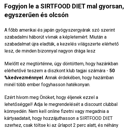
Fogyjon le a SIRTFOOD DIET mal gyorsan,
egyszerűen és olcsón
A főbb amerikai és japán gyógyszergyárak szó szerint
szabadalmi háborút vívnak a képletemért. Miután a
szabadalmat újra eladták, a kezelés világszerte elérhető
lesz, de minden bizonnyal nagyon drága lesz
Mielőtt ez megtörténne, úgy döntöttem, hogy hazánkban
elérhetővé teszem a diszkont klub tagjai számára -
50
%kedvezménnyel
. Annak érdekében, hogy hazámban
minél több ember fogyhasson hatékonyan.
Ezért hívom meg Önöket, hogy éljenek ezzel a
lehetőséggel! Adja le megrendelését a discount clubbal
könnyedén. Nem kell online fizetni vagy megadnia a
kártyaadatait, hogy hozzájuthasson a
SIRTFOOD DIET
szerhez, csak töltse ki az űrlapot 2 perc alatt, és néhány