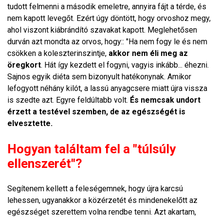
tudott felmenni a második emeletre, annyira fájt a térde, és
nem kapott levegőt. Ezért úgy döntött, hogy orvoshoz megy,
ahol viszont kiábrándító szavakat kapott. Meglehetősen
durván azt mondta az orvos, hogy:: "Ha nem fogy le és nem
csökken a koleszterinszintje,
akkor nem éli meg az
öregkort
. Hát így kezdett el fogyni, vagyis inkább... éhezni.
Sajnos egyik diéta sem bizonyult hatékonynak. Amikor
lefogyott néhány kilót, a lassú anyagcsere miatt újra vissza
is szedte azt. Egyre feldúltabb volt.
És nemcsak undort
érzett a testével szemben, de az egészségét is
elvesztette.
Hogyan találtam fel a "túlsúly
ellenszerét"?
Segítenem kellett a feleségemnek, hogy újra karcsú
lehessen, ugyanakkor a közérzetét és mindenekelőtt az
egészséget szerettem volna rendbe tenni. Azt akartam,