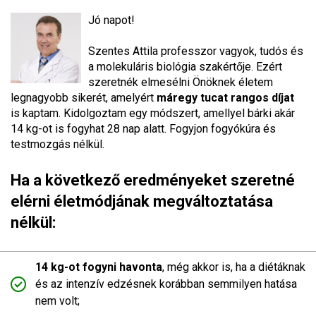
Jó napot!
Szentes Attila professzor vagyok, tudós és
a molekuláris biológia szakértője. Ezért
szeretnék elmesélni Önöknek életem
legnagyobb sikerét, amelyért
máregy tucat rangos díjat
is kaptam. Kidolgoztam egy módszert, amellyel bárki akár
14 kg-ot is fogyhat 28 nap alatt. Fogyjon fogyókúra és
testmozgás nélkül.
Ha a következő eredményeket szeretné
elérni életmódjának megváltoztatása
nélkül:
14 kg-ot fogyni havonta
, még akkor is, ha a diétáknak
és az intenzív edzésnek korábban semmilyen hatása
nem volt;