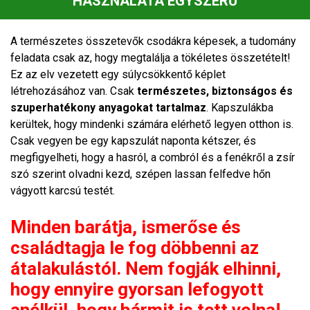
HASZNÁLATA EGYSZERŰ
A természetes összetevők csodákra képesek, a tudomány
feladata csak az, hogy megtalálja a tökéletes összetételt!
Ez az elv vezetett egy súlycsökkentő képlet
létrehozásához van. Csak
természetes, biztonságos és
szuperhatékony anyagokat tartalmaz
. Kapszulákba
kerültek, hogy mindenki számára elérhető legyen otthon is.
Csak vegyen be egy kapszulát naponta kétszer, és
megfigyelheti, hogy a hasról, a combról és a fenékről a zsír
szó szerint olvadni kezd, szépen lassan felfedve hőn
vágyott karcsú testét.
Minden barátja, ismerőse és
családtagja le fog döbbenni az
átalakulástól. Nem fogják elhinni,
hogy ennyire gyorsan lefogyott