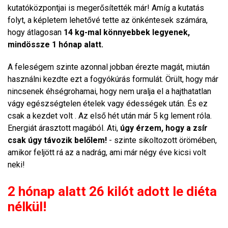
kutatóközpontjai is megerősítették már! Amíg a kutatás
folyt, a képletem lehetővé tette az önkéntesek számára,
hogy átlagosan
14 kg-mal könnyebbek legyenek,
mindössze 1 hónap alatt.
A feleségem szinte azonnal jobban érezte magát, miután
használni kezdte ezt a fogyókúrás formulát. Örült, hogy már
nincsenek éhségrohamai, hogy nem uralja el a hajthatatlan
vágy egészségtelen ételek vagy édességek után. És ez
csak a kezdet volt . Az első hét után már 5 kg lement róla.
Energiát árasztott magából. Ati,
úgy érzem, hogy a zsír
csak úgy távozik belőlem!
- szinte sikoltozott örömében,
amikor feljött rá az a nadrág, ami már négy éve kicsi volt
neki!
2 hónap alatt 26 kilót adott le diéta
nélkül!