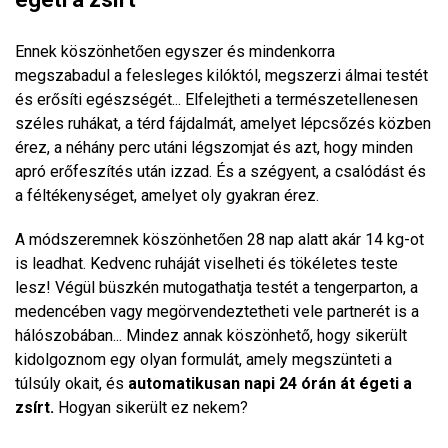
Ennek köszönhetően egyszer és mindenkorra
megszabadul a felesleges kilóktól, megszerzi álmai testét
és erősíti egészségét... Elfelejtheti a természetellenesen
széles ruhákat, a térd fájdalmát, amelyet lépcsőzés közben
érez, a néhány perc utáni légszomjat és azt, hogy minden
apró erőfeszítés után izzad. És a szégyent, a csalódást és
a féltékenységet, amelyet oly gyakran érez.
A módszeremnek köszönhetően 28 nap alatt akár 14 kg-ot
is leadhat. Kedvenc ruháját viselheti és tökéletes teste
lesz! Végül büszkén mutogathatja testét a tengerparton, a
medencében vagy megörvendeztetheti vele partnerét is a
hálószobában... Mindez annak köszönhető, hogy sikerült
kidolgoznom egy olyan formulát, amely megszünteti a
túlsúly okait, és
automatikusan napi 24 órán át égeti a
zsírt.
Hogyan sikerült ez nekem?