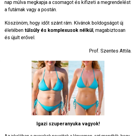
nap múlva megkapja a csomagot és kifizeti a megrendelést
a futárnak vagy a postán.
Köszönöm, hogy időt szánt rám. Kívánok boldogságot új
életében
túlsúly és komplexusok nélkül
, magabiztosan
és újult erővel.
Prof. Szentes Attila.
Igazi szuperanyuka vagyok!
Az iskolában a gyerekek nevettek a lányomon, azt mondták, hogy