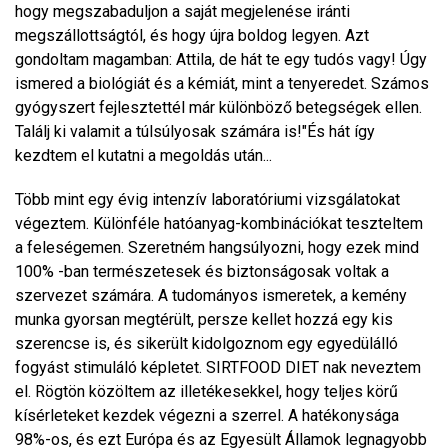
hogy megszabaduljon a saját megjelenése iránti
megszállottságtól, és hogy újra boldog legyen. Azt
gondoltam magamban: Attila, de hát te egy tudós vagy! Úgy
ismered a biológiát és a kémiát, mint a tenyeredet. Számos
gyógyszert fejlesztettél már különböző betegségek ellen.
Találj ki valamit a túlsúlyosak számára is!"És hát így
kezdtem el kutatni a megoldás után...
Több mint egy évig intenzív laboratóriumi vizsgálatokat
végeztem. Különféle hatóanyag-kombinációkat teszteltem
a feleségemen. Szeretném hangsúlyozni, hogy ezek mind
100% -ban természetesek és biztonságosak voltak a
szervezet számára. A tudományos ismeretek, a kemény
munka gyorsan megtérült, persze kellet hozzá egy kis
szerencse is, és sikerült kidolgoznom egy egyedülálló
fogyást stimuláló képletet.
SIRTFOOD DIET nak
neveztem
el. Rögtön közöltem az illetékesekkel, hogy teljes körű
kísérleteket kezdek végezni a szerrel. A hatékonysága
98%-os, és ezt Európa és az Egyesült Államok legnagyobb