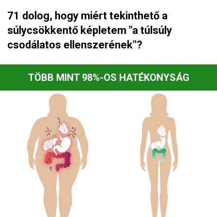
71 dolog, hogy miért tekinthető a
súlycsökkentő képletem "a túlsúly
csodálatos ellenszerének"?
TÖBB MINT 98%-OS HATÉKONYSÁG