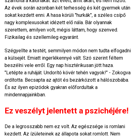
számolta a kalóriákat: azt evett, amit akart, és nem hízott.
Az évek során azonban két terhesség és két gyermek után
sokat kezdett enni. A hasa körüli "hurkák", a széles csípő
nagy komplexusokat idézett elő nála. Bár olyannak
szerettem, amilyen volt, mégis láttam, hogy szenved.
Fizikailag és szellemileg egyaránt.
Szégyellte a testét, semmilyen módon nem tudta elfogadni
a külsejét. Emiatt ingerlékennyé vált. Szó szerint féltem
beszélni vele erről. Egy nap hisztérikusan jött haza.
"Letépte a ruháját. Undorító kövér tehén vagyok!" - Zokogva
ordította. Becsapta az ajtót és bezárkózott a hálószobába.
És az ilyen epizódok gyakran előfordultak a
mindennapjainkban.
Ez veszélyt jelentett a pszichéjére!
De a legrosszabb nem ez volt. Az egészsége is romlani
kezdett. Az ízületeinek az állapota sokat romlott. Nem