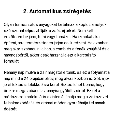
2. Automatikus zsírégetés
Olyan természetes anyagokat tartalmaz a képlet, amelyek
szó szerint
elpusztítják a zsírsejteket
. Nem kell
edzőterembe járni, futni vagy tornázni. Ha izmokat akar
építeni, arra természetesen járjon csak edzeni. Ha azonban
meg akar szabadulni a has, a comb és a fenék zsírjától és a
narancsbőrtől, akkor csak használja ezt a karcsúsító
formulát.
Néhány nap múlva a zsír magától eltűnik, és ez a folyamat a
nap mind a 24 órájában aktív, még alvás közben is. Sőt, a jo-
jo effektus is blokkolásra kerül. Biztos lehet benne, hogy
örökre megszabadul az annyira gyűlölt zsírtól. Ezzel a
módszerrel molekuláris szinten állíthatja meg a zsírszövet
felhalmozódását, és drámai módon gyorsíthatja fel annak
égését.