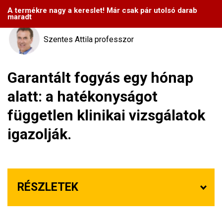
A termékre nagy a kereslet! Már csak pár utolsó darab
Nagy esély ma
23800
Ft
11900
Ft
maradt
Szentes Attila professzor
Garantált fogyás egy hónap
alatt: a hatékonyságot
független klinikai vizsgálatok
igazolják.
RÉSZLETEK