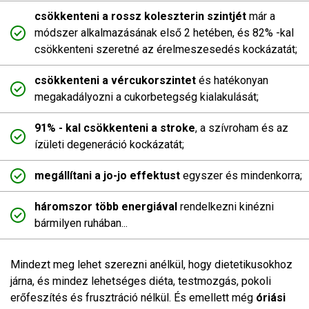
csökkenteni a rossz koleszterin szintjét
már a
módszer alkalmazásának első 2 hetében, és 82% -kal
csökkenteni szeretné az érelmeszesedés kockázatát;
csökkenteni a vércukorszintet
és hatékonyan
megakadályozni a cukorbetegség kialakulását;
91% - kal csökkenteni a stroke
, a szívroham és az
ízületi degeneráció kockázatát;
megállítani a jo-jo effektust
egyszer és mindenkorra;
háromszor több energiával
rendelkezni kinézni
bármilyen ruhában...
Mindezt meg lehet szerezni anélkül, hogy dietetikusokhoz
járna, és mindez lehetséges diéta, testmozgás, pokoli
erőfeszítés és frusztráció nélkül. És emellett még
óriási